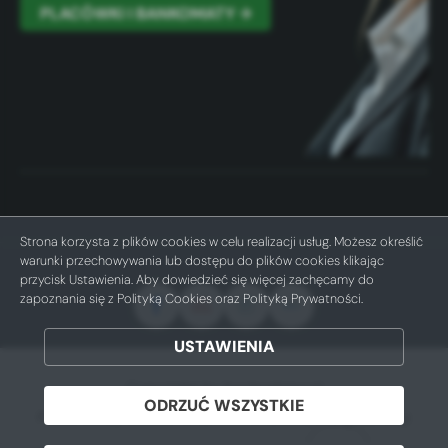
PLACÓWKI I BANKOMATY →
Strona korzysta z plików cookies w celu realizacji usług. Możesz określić
warunki przechowywania lub dostępu do plików cookies klikając
przycisk Ustawienia. Aby dowiedzieć się więcej zachęcamy do
zapoznania się z Polityką Cookies oraz Polityką Prywatności.
ZAPISZ WYBRANE
USTAWIENIA
Copyright by bschodziez.pl
ODRZUĆ WSZYSTKIE
ODRZUĆ WSZYSTKIE
Powered by
2ClickPortal® - Portale nowej generacji
ZEZWÓL NA WSZYSTKIE