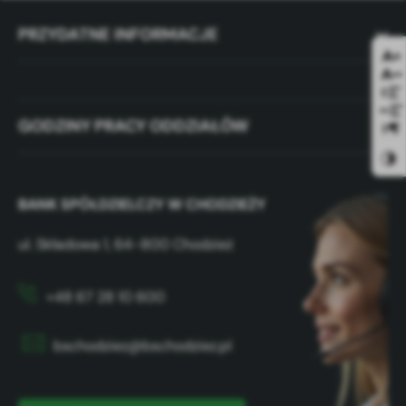
oraz innych dostawców usług. Firmy te działają w charakterze
pośredników prezentujących nasze treści w postaci
PRZYDATNE INFORMACJE
wiadomości, ofert, komunikatów mediów społecznościowych.
GODZINY PRACY ODDZIAŁÓW
BANK SPÓŁDZIELCZY W CHODZIEŻY
ul. Składowa 1, 64-800 Chodzież
+48 67 28 10 600
bschodziez@bschodziez.pl