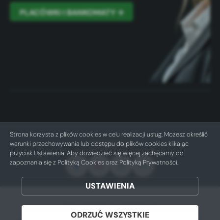
PLACÓWKI I BANKOMATY →
Strona korzysta z plików cookies w celu realizacji usług. Możesz określić
warunki przechowywania lub dostępu do plików cookies klikając
Online: 14
przycisk Ustawienia. Aby dowiedzieć się więcej zachęcamy do
zapoznania się z Polityką Cookies oraz Polityką Prywatności.
ZAPISZ WYBRANE
USTAWIENIA
ODRZUĆ WSZYSTKIE
Copyright by bschodziez.pl
ODRZUĆ WSZYSTKIE