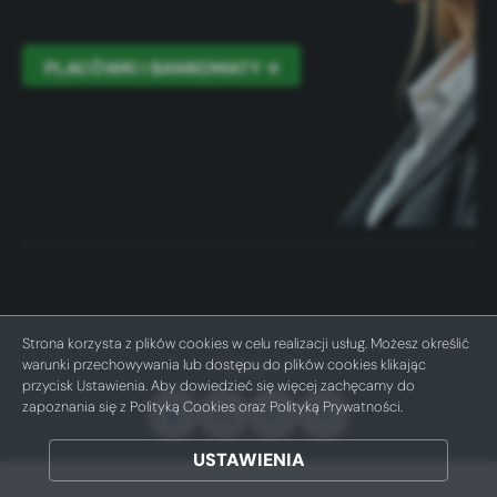
PLACÓWKI I BANKOMATY →
Strona korzysta z plików cookies w celu realizacji usług. Możesz określić
warunki przechowywania lub dostępu do plików cookies klikając
Online: 3
ZAPISZ WYBRANE
przycisk Ustawienia. Aby dowiedzieć się więcej zachęcamy do
zapoznania się z Polityką Cookies oraz Polityką Prywatności.
ODRZUĆ WSZYSTKIE
USTAWIENIA
ZEZWÓL NA WSZYSTKIE