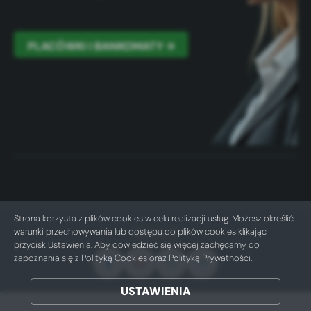
PLACÓWKI I BANKOMATY →
Strona korzysta z plików cookies w celu realizacji usług. Możesz określić
warunki przechowywania lub dostępu do plików cookies klikając
Online: 5
przycisk Ustawienia. Aby dowiedzieć się więcej zachęcamy do
zapoznania się z Polityką Cookies oraz Polityką Prywatności.
ZAPISZ WYBRANE
USTAWIENIA
ODRZUĆ WSZYSTKIE